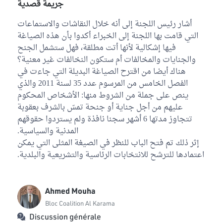
جريمة قصدية
أشار رئيس اللجنة إلى أنه خلال النقاشات والاستماعات
التي قامت بها اللجنة إلى الخبراء أكدوا بأن هذه الصياغة
فيها إشكالية لأنها أتت مطلقة، فهل ستشمل الجنح
والجنايات والمخالفات أم ستكون النخالفات غير معنية؟
هناك أيضا من اقترح الصياغة البديلة التي جاءت في
الفصل الخامس من المرسوم عدد 35 لسنة 2011 والذي
ينص على جملة من الشروط منها: الأشخاص المحكوم
عليهم من أجل جناية أو جنحة تمسّ بالشرف بعقوبة
تتجاوز مدتها 6 أشهر سجنا نافذة ولم يستردوا حقوقهم
المدنية والسياسية.
إثر ذلك تم فتح الباب للنظر في الصيغة المثلى التي يمكن
اعتمادها للترشح للانتخابات الرئاسية والتشريعية والبلدية.
Ahmed Mouha
Bloc Coalition Al Karama
Discussion générale