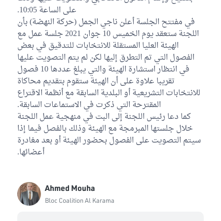
على الساعة 10:05.
Lotfi Ayadi
Bloc Démocrate
في مفتتح الجلسة أعلن ناجي الجمل (حركة النهضة) بأن
اللجنة ستعقد يوم الخميس 10 جوان 2021 جلسة عمل مع
Samir Dilou
الهيئة العليا المستقلة للانتخابات للتدقيق في بعض
Bloc Ennahdha
الفصول التي تم التطرق إليها لكن لم يتم التصويت عليها
في انتظار استشارة الهيئة والتي يبلغ عددها 10 فصول
Jamila Jouini
تقريبا علاوة على أن الهيئة ستقوم بتقديم محاكاة
Bloc Ennahdha
للانتخابات التشريعية أو البلدية السابقة مع أنظمة الاقتراع
المقترحة التي ذكرت في الاستماعات السابقة.
Oussama Sghaier
Bloc Ennahdha
كما دعا رئيس اللجنة إلى البت في منهجية عمل اللجنة
خلال جلستها المبرمجة مع الهيئة وذلك بالفصل فيما إذا
Samira Hmida
سيتم التصويت على الفصول بحضور الهيئة أو بعد مغادرة
Bloc Ennahdha
أعضائها.
Anouar Ben Chahed
Bloc Démocrate
Ahmed Mouha
Hassouna Nasfi
Bloc Coalition Al Karama
Bloc de la Réforme