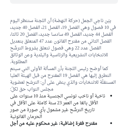
Non affilié au commission
1
Mariem Ben Belgacem
بيّن ناجي الجمل (حركة النهضة) أن اللجنة ستنظر اليوم
Bloc Ennahdha
في 10 فصول وهي الفصل 19، الفصل 21، الفصل 40 جديد،
الفصل 44 جديد، الفصل 49 سادسا جديد، الفصل 20 ثالثا،
الفصل الثاني من مقترح القانون عدد 47 المتعلق بتعديل
الفصل عدد 22 وهي فصول تتعلق بشروط الترشّح
للانتخابات التشريعية والرئاسية والبلدية وعن الوثائق
المطلوبة.
كما أوضح رئيس اللجنة بأن المسألة الأولى التي سيتم
التطرق إليها هي الفصل 19 المقترح من قبل الهيئة العليا
المستقلّة للانتخابات والذي ينصّ على أن: الترشح لعضوية
مجلس النواب حق لكلّ:
ناخبة أو ناخب تونسي الجنسية منذ 10 سنوات على
الأقل بالغا من العمر 23 سنة كاملة على الأقل في
تاريخ الترشّح غير مشمول بأي صورة من صور
الحرمان القانونية
مقترح فقرة إضافية: غير محكوم عليه من أجل