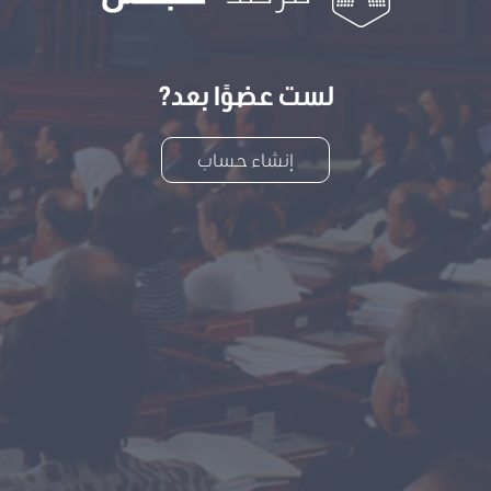
لست عضوًا بعد?
إنشاء حساب