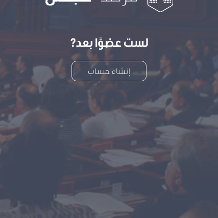
لست عضوًا بعد?
إنشاء حساب