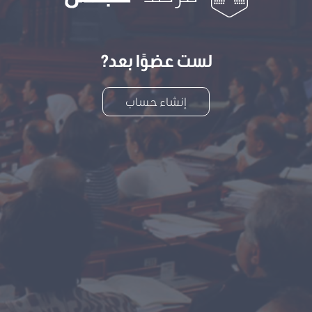
لست عضوًا بعد?
إنشاء حساب