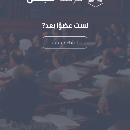
لست عضوًا بعد?
إنشاء حساب