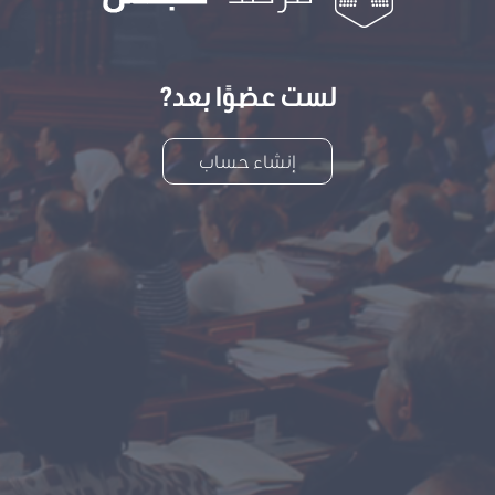
لست عضوًا بعد?
إنشاء حساب