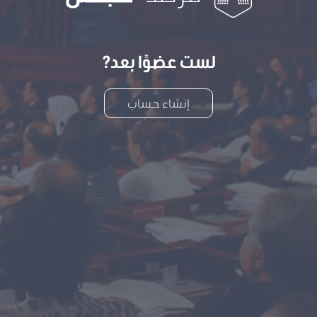
لست عضوًا بعد?
إنشاء حساب