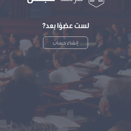
لست عضوًا بعد?
إنشاء حساب