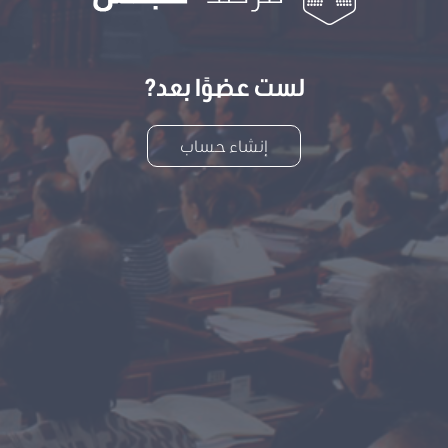
لست عضوًا بعد?
إنشاء حساب