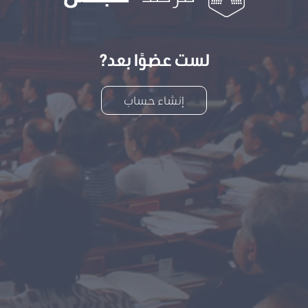
لست عضوًا بعد?
إنشاء حساب