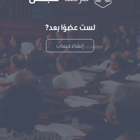
لست عضوًا بعد?
إنشاء حساب