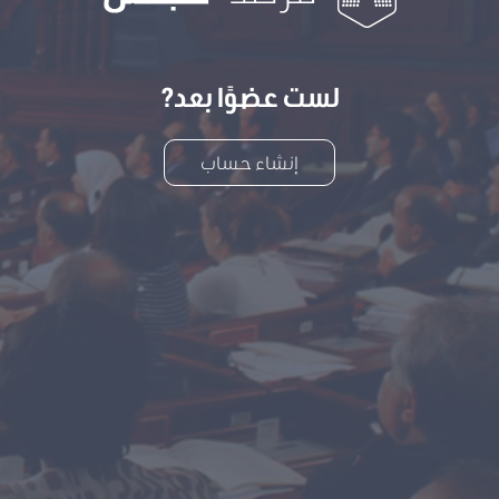
لست عضوًا بعد?
إنشاء حساب