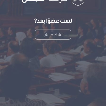
لست عضوًا بعد?
إنشاء حساب