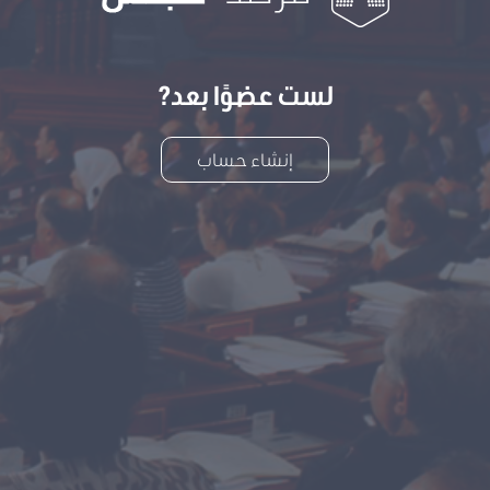
لست عضوًا بعد?
إنشاء حساب