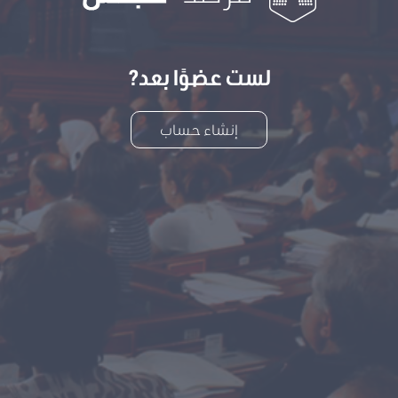
لست عضوًا بعد?
إنشاء حساب