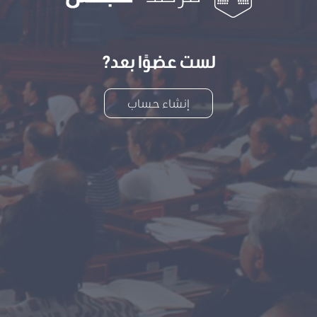
لست عضوًا بعد?
إنشاء حساب