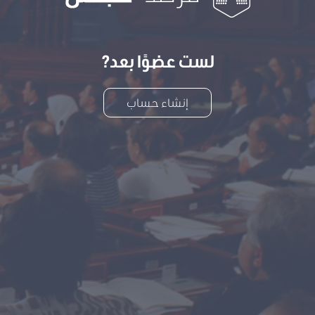
لست عضوًا بعد?
إنشاء حساب