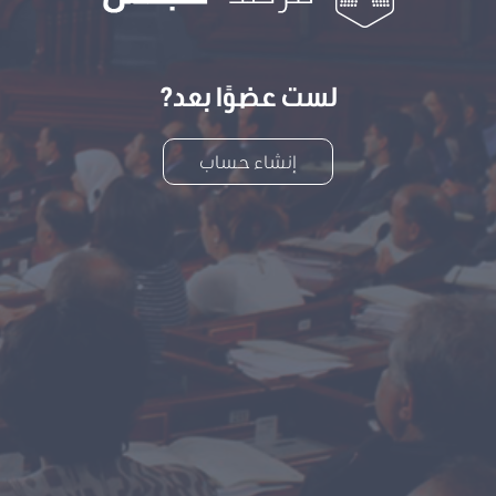
لست عضوًا بعد?
إنشاء حساب