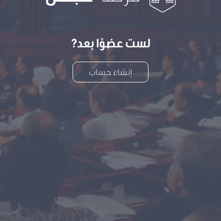
لست عضوًا بعد?
إنشاء حساب