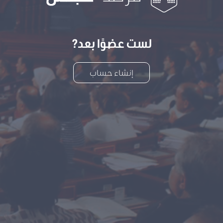
لست عضوًا بعد?
إنشاء حساب